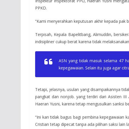
Inspektur Inspektorat PPU, Haeran Yusni mengatak
PPKD.
“Kami menyerahkan keputusan akhir kepada pak bu
Terpisah, Kepala Bapelitbang, Alimuddin, bersi
indisipliner cukup berat karena tidak melaksanak
ASN yang tidak masuk selama 47 hari
kepegawaian. Selain itu juga agar citr
Tetapi, jelasnya, usulan yang disampaikannya tida
pangkat dan nonjob. yang terdiri dari Asisten I
Haeran Yusni, karena tetap mengusulkan sanksi 
“Ini kan tidak bagus bagi pembina kepegawaian ka
Cristian tetap dipecat tanpa ada pilihan saksi lain l