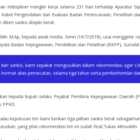
 indisipliner mangkir kerja selama 231 hari terhadap Aparatur S
n Kabid Pengendalian dan Evaluasi Badan Perencanaan, Penelitian d
beri sanksi disiplin berat.
uddin M.Ap, kepada awak media, Senin (16/7/2018), usai menggelar rap
epala Badan Kepegawaian, Pendidikan dan Pelatihan (BKPP), Surodal 
dari sanksi, kami sepakat mengusulkan dalam rekomendasi agar Crist
hormat alias pemecatan, selama tiga tahun serta pemberhentian dari
mpaikan kepada bupati selaku Pejabat Pembina Kepegawaian Daerah (
u PPKD.
lau keputusan tim kami berikan tiga pilihan sanksi berat sebagaima
kan, yang jelas rekomendasi tim ini sudah final,”tukas Alimuddin.