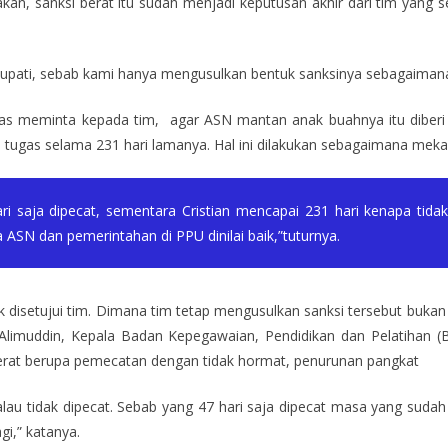
an, sanksi berat itu sudah menjadi keputusan akhir dari tim yang 
pati, sebab kami hanya mengusulkan bentuk sanksinya sebagaimana 
keras meminta kepada tim, agar ASN mantan anak buahnya itu diberi
an tugas selama 231 hari lamanya. Hal ini dilakukan sebagaimana mek
 saja dipecat, sementara Cristian mencapai 231 hari kenapa tidak 
a ASN dan pemerintahan di PPU dinilai baik,”tuturnya.
k disetujui tim. Dimana tim tetap mengusulkan sanksi tersebut bukan s
II Alimuddin, Kepala Badan Kepegawaian, Pendidikan dan Pelatihan 
berat berupa pemecatan dengan tidak hormat, penurunan pangkat
lau tidak dipecat. Sebab yang 47 hari saja dipecat masa yang sudah 
agi,” katanya.