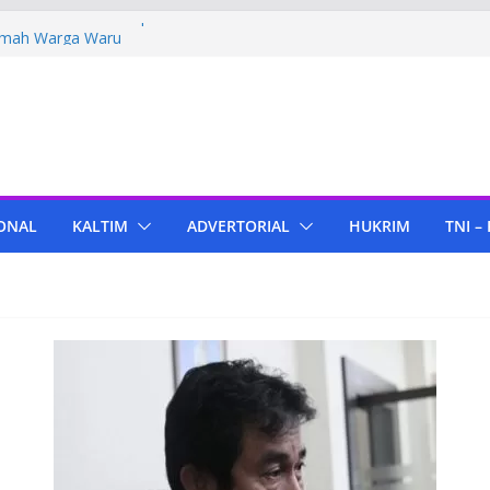
Polres PPU Tebar Kepedulian Lewat
umah Warga Waru
ima Bantuan Pendidikan dari Pertamina
migas Cepu
 Tenant di KIPP Karena Jual Air Mineral
 Kaltim, Bupati PPU Dukung
apa Genjah sebagai Komoditas Unggulan
ONAL
KALTIM
ADVERTORIAL
HUKRIM
TNI –
ola Lampu, Polres PPU Ringkus Pria
 Waru