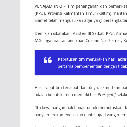
PENAJAM (NK) –
Tim penanganan dan pemeriksaan
(PPU), Provinsi Kalimantan Timur (Kaltim) manta
Slamet telah mengusulkan agar yang bersangkutan di
Demikian dikatakan, Asisten III Setkab PPU, Alim
M.Si juga mantan pimpinan Cristian Nur Slamet, K
Keputusan tim merupakan hasil akhir 
pertama pemberhentian dengan tidak 
Hasil rapat tim tersebut, lanjutnya, akan disa
adalah bupati karena memiliki hak
Prerogatif
selak
“Itu kewenangan pak bupati untuk memutuskan. Ka
hanya merekomendasikan nanti bupati yang memutus