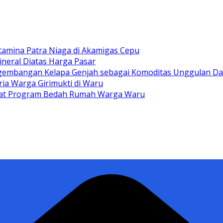
tamina Patra Niaga di Akamigas Cepu
ineral Diatas Harga Pasar
gembangan Kelapa Genjah sebagai Komoditas Unggulan D
ia Warga Girimukti di Waru
ewat Program Bedah Rumah Warga Waru