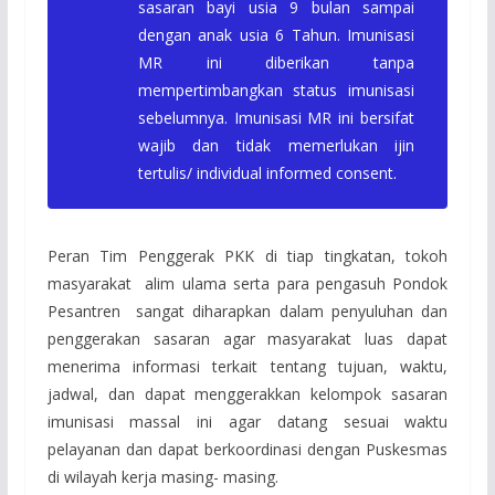
sasaran bayi usia 9 bulan sampai
dengan anak usia 6 Tahun. Imunisasi
MR ini diberikan tanpa
mempertimbangkan status imunisasi
sebelumnya. Imunisasi MR ini bersifat
wajib dan tidak memerlukan ijin
tertulis/
individual informed consent
.
Peran Tim Penggerak PKK di tiap tingkatan, tokoh
masyarakat alim ulama serta para pengasuh Pondok
Pesantren sangat diharapkan dalam penyuluhan dan
penggerakan sasaran agar masyarakat luas dapat
menerima informasi terkait tentang tujuan, waktu,
jadwal, dan dapat menggerakkan kelompok sasaran
imunisasi massal ini agar datang sesuai waktu
pelayanan dan dapat berkoordinasi dengan Puskesmas
di wilayah kerja masing- masing.