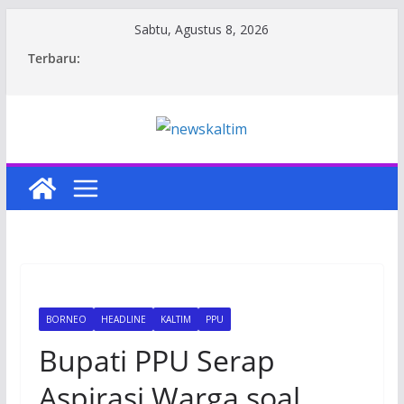
Skip
Sabtu, Agustus 8, 2026
to
Terbaru:
content
BORNEO
HEADLINE
KALTIM
PPU
Bupati PPU Serap
Aspirasi Warga soal