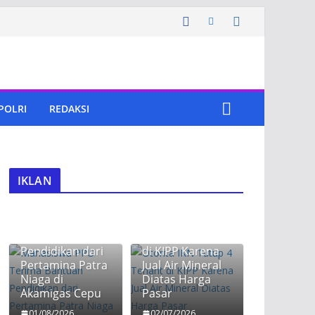
 POLRI
REDAKSI
IKLAN
Mahasiswa PPU
Otorita IKN
Terima Bantuan
Tutup 4 Tenant
Pendidikan dari
di KIPP Karena
Pertamina Patra
Jual Air Mineral
Niaga di
Diatas Harga
Dampingi
Akamigas Cepu
Pasar
Gubernur
Kaltim, Bupati
01/08/2026
02/07/2026