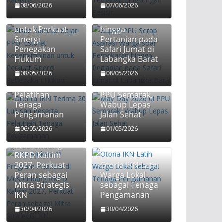
08/06/2026
07/06/2026
Estafet
Warga soal
Kepemimpinan
Pemekaran
untuk Perkuat
hingga
Sinergi
Pertanian pada
Penegakan
Safari Jumat di
Hukum
Labangka Barat
Otorita IKN
08/05/2026
08/05/2026
Terima 20
Lulusan Peserta
May Day 2026 di
Pelatihan
PPU Semarak,
Tenaga
Wabup Lepas
Pengamanan
Jalan Sehat
PPU Ajukan 41
Program
06/05/2026
01/05/2026
Prioritas di
Musrenbang
RKPD Kaltim
2027, Perkuat
Otoria IKN Latih
Peran sebagai
Warga Lokal
Mitra Strategis
sebagai Tenaga
IKN
Pengamanan
Otorita IKN
30/04/2026
30/04/2026
Pemkab PPU
Dorong Warga