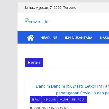
Skip
Terbaru:
Jumat, Agustus 7, 2026
to
content
HEADLINE
IKN NUSANTARA
NASI
Berau
Dandim Dandim 0902/Trd, Letkol Inf Fa
penanganan Covid-19 dan pen
BERAU
HEADLINE
KALTIM
TNI - POLRI
30/01/2021
Berita Kaltim