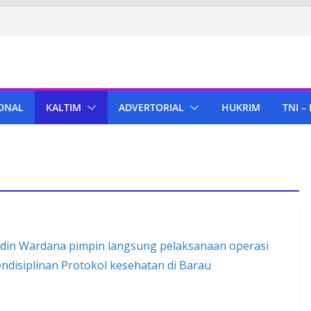
ONAL
KALTIM
ADVERTORIAL
HUKRIM
TNI –
rdin Wardana pimpin langsung pelaksanaan operasi
disiplinan Protokol kesehatan di Barau