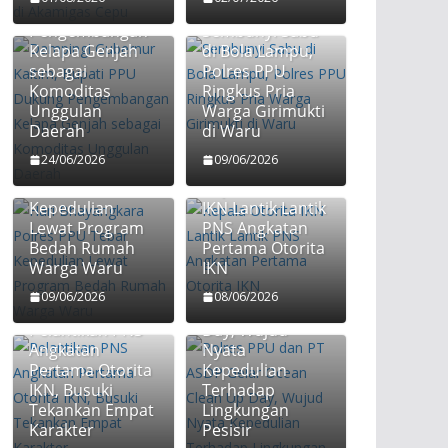
PPU Dukung
Pengembangan
Sembunyi Sabu
Kelapa Genjah
di Bola Lampu,
sebagai
Polres PPU
Komoditas
Ringkus Pria
Unggulan
Warga Girimukti
Hari
Daerah
di Waru
Bhayangkara
24/06/2026
09/06/2026
Polres PPU
Tebar
Kepala Otorita
Kepedulian
IKN Lantik Lantik
Lewat Program
PNS Angkatan
Bedah Rumah
Pertama Otorita
Warga Waru
IKN
Polres PPU dan
PT ASDP Gelar
09/06/2026
08/06/2026
Ocean Clean Up
Pelantikan PNS
Day, Wujud
Angkatan
Nyata
Pertama Otorita
Kepedulian
IKN, Busuki
Terhadap
Tekankan Empat
Lingkungan
Pisah Sambut
Bupati PPU
Karakter
Pesisir
Kajari PPU:
Serap Aspirasi