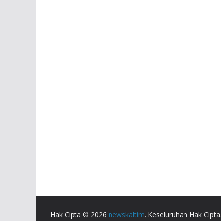
Hak Cipta © 2026
newskaltim
. Keseluruhan Hak Cipta