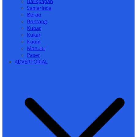
Balikpapan
Samarinda
Berau
Bontang
Kubar
Kukar
Kutim
Mahulu
Paser
ADVERTORIAL