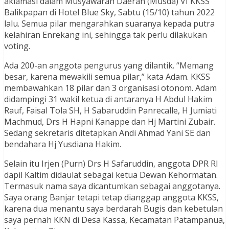
aklamasi dalam Musyawarah Daerah (Musda) VI KKSS
Balikpapan di Hotel Blue Sky, Sabtu (15/10) tahun 2022
lalu. Semua pilar mengarahkan suaranya kepada putra
kelahiran Enrekang ini, sehingga tak perlu dilakukan
voting.
Ada 200-an anggota pengurus yang dilantik. “Memang
besar, karena mewakili semua pilar,” kata Adam. KKSS
membawahkan 18 pilar dan 3 organisasi otonom. Adam
didampingi 31 wakil ketua di antaranya H Abdul Hakim
Rauf, Faisal Tola SH, H Sabaruddin Panrecalle, H Jumiati
Machmud, Drs H Hapni Kanappe dan Hj Martini Zubair.
Sedang sekretaris ditetapkan Andi Ahmad Yani SE dan
bendahara Hj Yusdiana Hakim.
Selain itu Irjen (Purn) Drs H Safaruddin, anggota DPR RI
dapil Kaltim didaulat sebagai ketua Dewan Kehormatan.
Termasuk nama saya dicantumkan sebagai anggotanya.
Saya orang Banjar tetapi tetap dianggap anggota KKSS,
karena dua menantu saya berdarah Bugis dan kebetulan
saya pernah KKN di Desa Kassa, Kecamatan Patampanua,