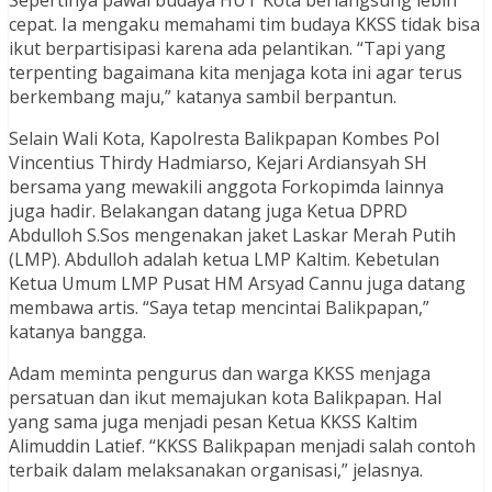
Sepertinya pawai budaya HUT Kota berlangsung lebih
cepat. Ia mengaku memahami tim budaya KKSS tidak bisa
ikut berpartisipasi karena ada pelantikan. “Tapi yang
terpenting bagaimana kita menjaga kota ini agar terus
berkembang maju,” katanya sambil berpantun.
Selain Wali Kota, Kapolresta Balikpapan Kombes Pol
Vincentius Thirdy Hadmiarso, Kejari Ardiansyah SH
bersama yang mewakili anggota Forkopimda lainnya
juga hadir. Belakangan datang juga Ketua DPRD
Abdulloh S.Sos mengenakan jaket Laskar Merah Putih
(LMP). Abdulloh adalah ketua LMP Kaltim. Kebetulan
Ketua Umum LMP Pusat HM Arsyad Cannu juga datang
membawa artis. “Saya tetap mencintai Balikpapan,”
katanya bangga.
Adam meminta pengurus dan warga KKSS menjaga
persatuan dan ikut memajukan kota Balikpapan. Hal
yang sama juga menjadi pesan Ketua KKSS Kaltim
Alimuddin Latief. “KKSS Balikpapan menjadi salah contoh
terbaik dalam melaksanakan organisasi,” jelasnya.