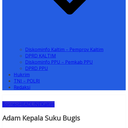
Diskominfo Kaltim – Pemprov Kaltim
DPRD KALTIM
Diskominfo PPU – Pemkab PPU
DPRD PPU
Hukrim
TNI – POLRI
Redaksi
Borneo
HEADLINE
Kaltim
Adam Kepala Suku Bugis