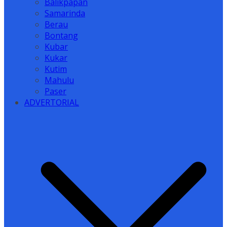
Balikpapan
Samarinda
Berau
Bontang
Kubar
Kukar
Kutim
Mahulu
Paser
ADVERTORIAL