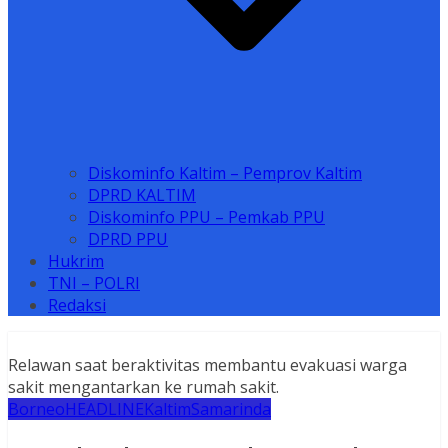
Diskominfo Kaltim – Pemprov Kaltim
DPRD KALTIM
Diskominfo PPU – Pemkab PPU
DPRD PPU
Hukrim
TNI – POLRI
Redaksi
Relawan saat beraktivitas membantu evakuasi warga
sakit mengantarkan ke rumah sakit.
Borneo
HEADLINE
Kaltim
Samarinda