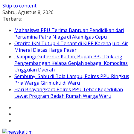
Skip to content
Sabtu, Agustus 8, 2026
Terbaru:
Mahasiswa PPU Terima Bantuan Pendidikan dari
Pertamina Patra Niaga di Akamigas Cepu
Otorita IKN Tutup 4 Tenant di KIPP Karena Jual Air
Mineral Diatas Harga Pasar
Dampingi Gubernur Kaltim, Bupati PPU Dukung
Pengembangan Kelapa Genjah sebagai Komoditas
Unggulan Daerah
Sembunyi Sabu di Bola Lampu, Polres PPU Ringkus
Pria Warga Girimukti di Waru
Hari Bhayangkara Polres PPU Tebar Kepedulian
Lewat Program Bedah Rumah Warga Waru