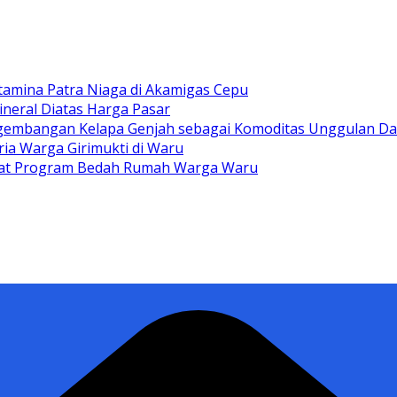
tamina Patra Niaga di Akamigas Cepu
ineral Diatas Harga Pasar
gembangan Kelapa Genjah sebagai Komoditas Unggulan D
ia Warga Girimukti di Waru
ewat Program Bedah Rumah Warga Waru