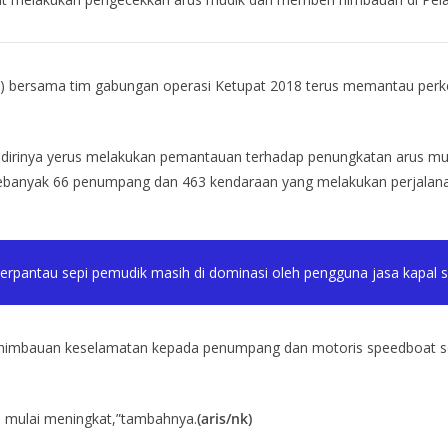
) bersama tim gabungan operasi Ketupat 2018 terus memantau perke
rinya yerus melakukan pemantauan terhadap penungkatan arus mudik t
sebanyak 66 penumpang dan 463 kendaraan yang melakukan perjalanan
n terpantau sepi pemudik masih di dominasi oleh pengguna jasa kapal 
kan himbauan keselamatan kepada penumpang dan motoris speedboat se
an mulai meningkat,”tambahnya.
(aris/nk)