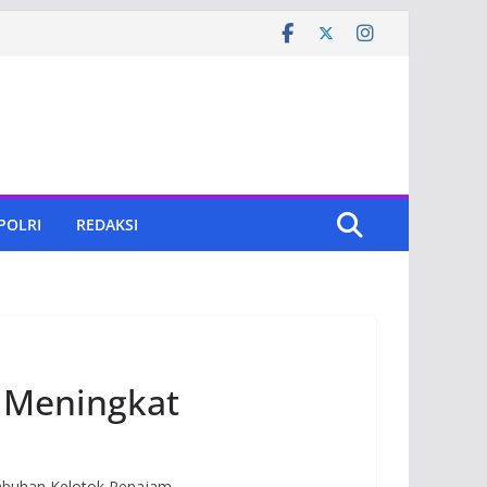
 POLRI
REDAKSI
k Meningkat
abuhan Kelotok Penajam