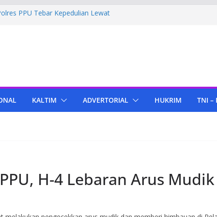
Polres PPU Tebar Kepedulian Lewat
umah Warga Waru
ima Bantuan Pendidikan dari Pertamina
migas Cepu
 Tenant di KIPP Karena Jual Air Mineral
 Kaltim, Bupati PPU Dukung
apa Genjah sebagai Komoditas Unggulan
ONAL
KALTIM
ADVERTORIAL
HUKRIM
TNI –
ola Lampu, Polres PPU Ringkus Pria
 Waru
 PPU, H-4 Lebaran Arus Mudi
at melakukan pengecekkan arus mudik dan memberi himbauan di Pel