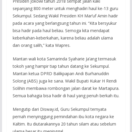
Presiden Jokowi tahun 2018 sempat jalan kaki
sepanjang 800 meter untuk menghadiri haul ke-13 guru
Sekumpul. Sedang Wakil Presiden KH Mar’uf Amin hadir
pada acara yang berlangsung tahun ini. “Kita bersyukur
bisa hadir pada haul beliau. Semoga kita mendapat
keberkahan-keberkahan, karena beliau adalah ulama
dan orang salih,” kata Wapres.
Mantan wali kota Samarinda Syaharie Ja’ang termasuk
tokoh yang hampir tiap tahun datang ke Sekumpul.
Mantan ketua DPRD Balikpapan Andi Burhanuddin
Solong (ABS) juga ke sana. Wakil Bupati Kukar H Rendi
Solihin membawa rombongan jalan darat ke Martapura.
Semua bahagia bisa hadir di haul yang penuh berkah itu.
Mengutip dari Disway.id, Guru Sekumpul ternyata
pernah menyinggung pemindahan ibu kota negara ke
Kaltim. Itu diutarakannya 20 tahun silam atau sebelum
ulama besar itu meninggal.