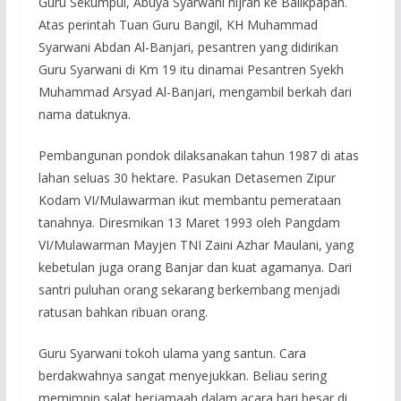
Guru Sekumpul, Abuya Syarwani hijrah ke Balikpapan.
Atas perintah Tuan Guru Bangil, KH Muhammad
Syarwani Abdan Al-Banjari, pesantren yang didirikan
Guru Syarwani di Km 19 itu dinamai Pesantren Syekh
Muhammad Arsyad Al-Banjari, mengambil berkah dari
nama datuknya.
Pembangunan pondok dilaksanakan tahun 1987 di atas
lahan seluas 30 hektare. Pasukan Detasemen Zipur
Kodam VI/Mulawarman ikut membantu pemerataan
tanahnya. Diresmikan 13 Maret 1993 oleh Pangdam
VI/Mulawarman Mayjen TNI Zaini Azhar Maulani, yang
kebetulan juga orang Banjar dan kuat agamanya. Dari
santri puluhan orang sekarang berkembang menjadi
ratusan bahkan ribuan orang.
Guru Syarwani tokoh ulama yang santun. Cara
berdakwahnya sangat menyejukkan. Beliau sering
memimpin salat berjamaah dalam acara hari besar di