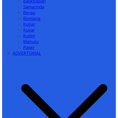
Balikpapan
Samarinda
Berau
Bontang
Kubar
Kukar
Kutim
Mahulu
Paser
ADVERTORIAL