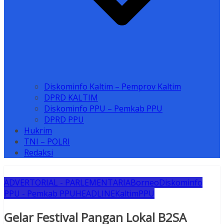
Diskominfo Kaltim – Pemprov Kaltim
DPRD KALTIM
Diskominfo PPU – Pemkab PPU
DPRD PPU
Hukrim
TNI – POLRI
Redaksi
ADVERTORIAL - PARLEMENTARIA
Borneo
Diskominfo
PPU - Pemkab PPU
HEADLINE
Kaltim
PPU
Gelar Festival Pangan Lokal B2SA