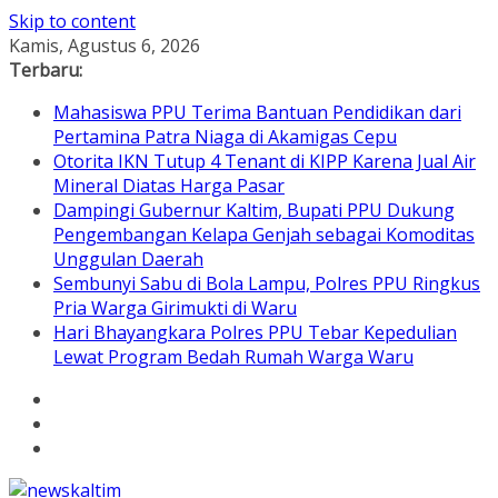
Skip to content
Kamis, Agustus 6, 2026
Terbaru:
Mahasiswa PPU Terima Bantuan Pendidikan dari
Pertamina Patra Niaga di Akamigas Cepu
Otorita IKN Tutup 4 Tenant di KIPP Karena Jual Air
Mineral Diatas Harga Pasar
Dampingi Gubernur Kaltim, Bupati PPU Dukung
Pengembangan Kelapa Genjah sebagai Komoditas
Unggulan Daerah
Sembunyi Sabu di Bola Lampu, Polres PPU Ringkus
Pria Warga Girimukti di Waru
Hari Bhayangkara Polres PPU Tebar Kepedulian
Lewat Program Bedah Rumah Warga Waru