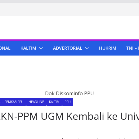
ONAL
KALTIM
ADVERTORIAL
HUKRIM
TNI –
Dok Diskominfo PPU
 - PEMKAB PPU
HEADLINE
KALTIM
PPU
KN-PPM UGM Kembali ke Univ