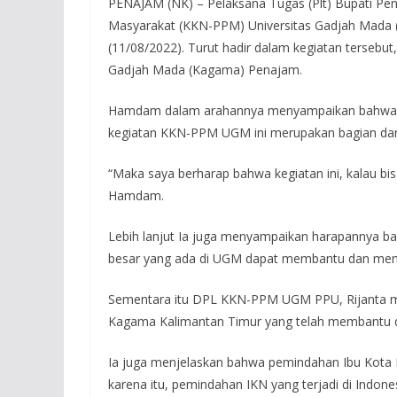
PENAJAM (NK) – Pelaksana Tugas (Plt) Bupati P
Masyarakat (KKN-PPM) Universitas Gadjah Mada (UG
(11/08/2022). Turut hadir dalam kegiatan tersebu
Gadjah Mada (Kagama) Penajam.
Hamdam dalam arahannya menyampaikan bahwa Ia 
kegiatan KKN-PPM UGM ini merupakan bagian dari 
“Maka saya berharap bahwa kegiatan ini, kalau bi
Hamdam.
Lebih lanjut Ia juga menyampaikan harapannya b
besar yang ada di UGM dapat membantu dan men
Sementara itu DPL KKN-PPM UGM PPU, Rijanta me
Kagama Kalimantan Timur yang telah membantu d
Ia juga menjelaskan bahwa pemindahan Ibu Kota N
karena itu, pemindahan IKN yang terjadi di Indon