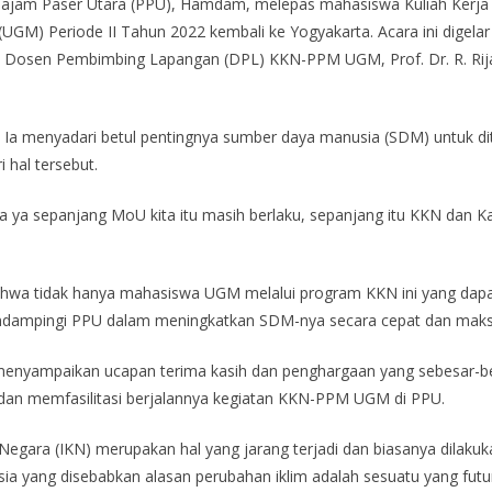
enajam Paser Utara (PPU), Hamdam, melepas mahasiswa Kuliah Kerj
M) Periode II Tahun 2022 kembali ke Yogyakarta. Acara ini digelar d
t, Dosen Pembimbing Lapangan (DPL) KKN-PPM UGM, Prof. Dr. R. Rijan
menyadari betul pentingnya sumber daya manusia (SDM) untuk ditin
hal tersebut.
sa ya sepanjang MoU kita itu masih berlaku, sepanjang itu KKN dan 
ahwa tidak hanya mahasiswa UGM melalui program KKN ini yang dapa
dampingi PPU dalam meningkatkan SDM-nya secara cepat dan maks
nyampaikan ucapan terima kasih dan penghargaan yang sebesar-be
an memfasilitasi berjalannya kegiatan KKN-PPM UGM di PPU.
egara (IKN) merupakan hal yang jarang terjadi dan biasanya dilak
esia yang disebabkan alasan perubahan iklim adalah sesuatu yang futu