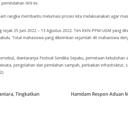
i pemindahan IKN ini.
 dalam rangka membantu melumasi proses kita melaksanakan agar mas
sejak 25 Juni 2022 – 13 Agustus 2022. Tim KKN-PPM UGM yang ditemp
bulu. Total mahasiswa yang dikirimkan sejumlah 40 mahasiswa den
rsebut, diantaranya Festival Sendika Sepaku, pemetaan kebutuhan air
wisata, pengolahan dan pemilahan sampah, perbaikan infrastruktur, s
2)
ntara, Tingkatkan
Hamdam Respon Aduan Mas