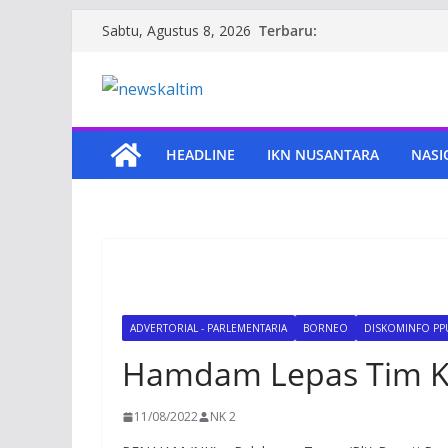
Skip
Terbaru:
Sabtu, Agustus 8, 2026
to
content
HEADLINE
IKN NUSANTARA
NASI
ADVERTORIAL - PARLEMENTARIA
BORNEO
DISKOMINFO PPU
Hamdam Lepas Tim K
11/08/2022
NK 2