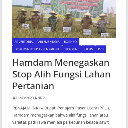
ADVERTORIAL - PARLEMENTARIA
BORNEO
DISKOMINFO PPU - PEMKAB PPU
HEADLINE
KALTIM
PPU
Hamdam Menegaskan
Stop Alih Fungsi Lahan
Pertanian
13/03/2023
NK 2
PENAJAM (NK) – Bupati Penajam Paser Utara (PPU),
Hamdam menegaskan bahwa alih fungsi lahan atau
varietas padi rawa menjadi perkebunan kelapa sawit