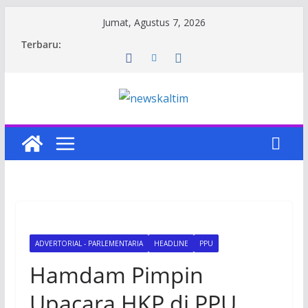
Skip
Jumat, Agustus 7, 2026
to
Terbaru:
content
ADVERTORIAL - PARLEMENTARIA
HEADLINE
PPU
Hamdam Pimpin
Upacara HKP di PPU