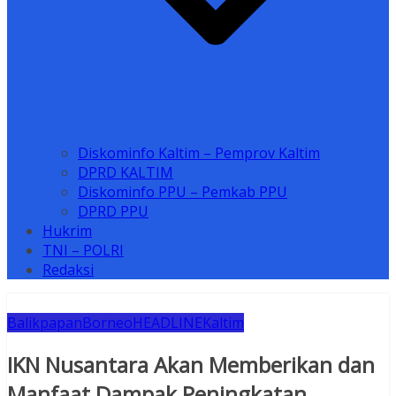
Diskominfo Kaltim – Pemprov Kaltim
DPRD KALTIM
Diskominfo PPU – Pemkab PPU
DPRD PPU
Hukrim
TNI – POLRI
Redaksi
Balikpapan
Borneo
HEADLINE
Kaltim
IKN Nusantara Akan Memberikan dan
Manfaat Dampak Peningkatan