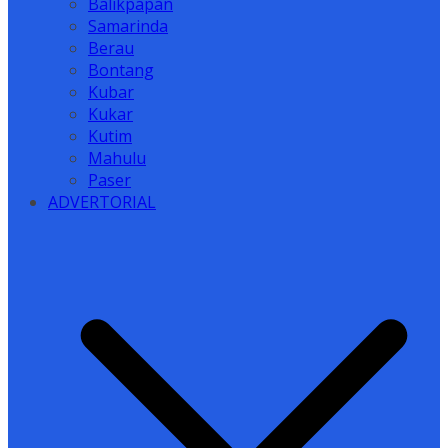
Balikpapan
Samarinda
Berau
Bontang
Kubar
Kukar
Kutim
Mahulu
Paser
ADVERTORIAL