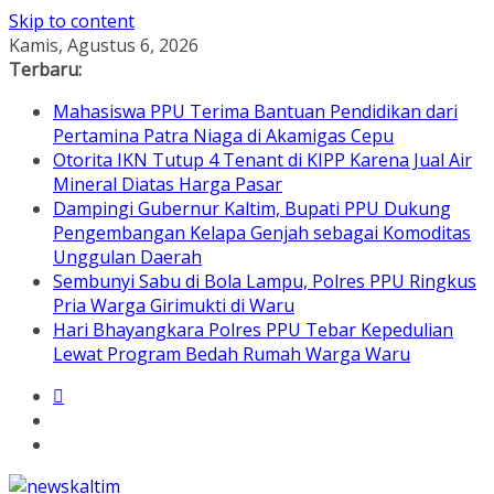
Skip to content
Kamis, Agustus 6, 2026
Terbaru:
Mahasiswa PPU Terima Bantuan Pendidikan dari
Pertamina Patra Niaga di Akamigas Cepu
Otorita IKN Tutup 4 Tenant di KIPP Karena Jual Air
Mineral Diatas Harga Pasar
Dampingi Gubernur Kaltim, Bupati PPU Dukung
Pengembangan Kelapa Genjah sebagai Komoditas
Unggulan Daerah
Sembunyi Sabu di Bola Lampu, Polres PPU Ringkus
Pria Warga Girimukti di Waru
Hari Bhayangkara Polres PPU Tebar Kepedulian
Lewat Program Bedah Rumah Warga Waru