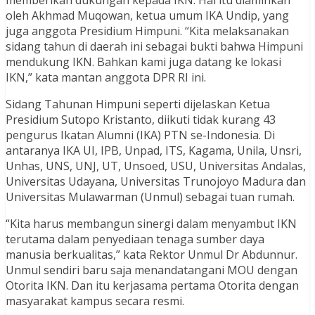
memberikan dukungan kepada IKN. Hal itu diaminkan
oleh Akhmad Muqowan, ketua umum IKA Undip, yang
juga anggota Presidium Himpuni. “Kita melaksanakan
sidang tahun di daerah ini sebagai bukti bahwa Himpuni
mendukung IKN. Bahkan kami juga datang ke lokasi
IKN,” kata mantan anggota DPR RI ini.
Sidang Tahunan Himpuni seperti dijelaskan Ketua
Presidium Sutopo Kristanto, diikuti tidak kurang 43
pengurus Ikatan Alumni (IKA) PTN se-Indonesia. Di
antaranya IKA UI, IPB, Unpad, ITS, Kagama, Unila, Unsri,
Unhas, UNS, UNJ, UT, Unsoed, USU, Universitas Andalas,
Universitas Udayana, Universitas Trunojoyo Madura dan
Universitas Mulawarman (Unmul) sebagai tuan rumah.
“Kita harus membangun sinergi dalam menyambut IKN
terutama dalam penyediaan tenaga sumber daya
manusia berkualitas,” kata Rektor Unmul Dr Abdunnur.
Unmul sendiri baru saja menandatangani MOU dengan
Otorita IKN. Dan itu kerjasama pertama Otorita dengan
masyarakat kampus secara resmi.