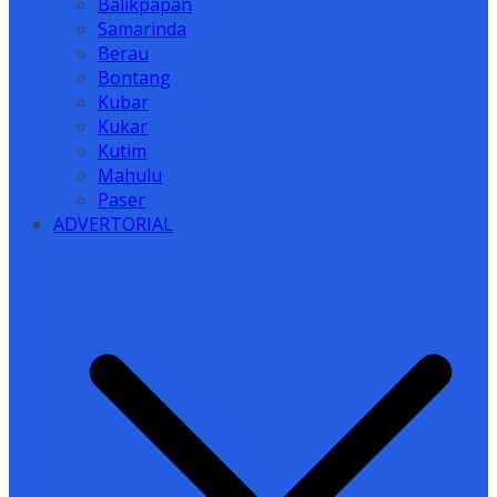
Balikpapan
Samarinda
Berau
Bontang
Kubar
Kukar
Kutim
Mahulu
Paser
ADVERTORIAL