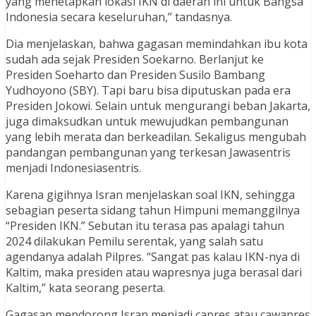
yang menetapkan lokasi IKN di daerah ini untuk Bangsa
Indonesia secara keseluruhan,” tandasnya.
Dia menjelaskan, bahwa gagasan memindahkan ibu kota
sudah ada sejak Presiden Soekarno. Berlanjut ke
Presiden Soeharto dan Presiden Susilo Bambang
Yudhoyono (SBY). Tapi baru bisa diputuskan pada era
Presiden Jokowi. Selain untuk mengurangi beban Jakarta,
juga dimaksudkan untuk mewujudkan pembangunan
yang lebih merata dan berkeadilan. Sekaligus mengubah
pandangan pembangunan yang terkesan Jawasentris
menjadi Indonesiasentris.
Karena gigihnya Isran menjelaskan soal IKN, sehingga
sebagian peserta sidang tahun Himpuni memanggilnya
“Presiden IKN.” Sebutan itu terasa pas apalagi tahun
2024 dilakukan Pemilu serentak, yang salah satu
agendanya adalah Pilpres. “Sangat pas kalau IKN-nya di
Kaltim, maka presiden atau wapresnya juga berasal dari
Kaltim,” kata seorang peserta.
Gagasan mendorong Isran menjadi capres atau cawapres