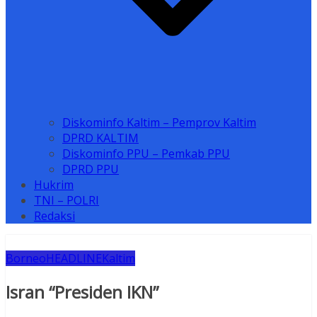
Diskominfo Kaltim – Pemprov Kaltim
DPRD KALTIM
Diskominfo PPU – Pemkab PPU
DPRD PPU
Hukrim
TNI – POLRI
Redaksi
Borneo
HEADLINE
Kaltim
Isran “Presiden IKN”