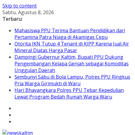
Skip to content
Sabtu, Agustus 8, 2026
Terbaru:
Mahasiswa PPU Terima Bantuan Pendidikan dari
Pertamina Patra Niaga di Akamigas Cepu
Otorita IKN Tutup 4 Tenant di KIPP Karena Jual Air
Mineral Diatas Harga Pasar
Dampingi Gubernur Kaltim, Bupati PPU Dukung
Pengembangan Kelapa Genjah sebagai Komoditas
Unggulan Daerah
Sembunyi Sabu di Bola Lampu, Polres PPU Ringkus
Pria Warga Girimukti di Waru
Hari Bhayangkara Polres PPU Tebar Kepedulian
Lewat Program Bedah Rumah Warga Waru