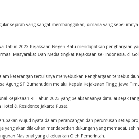
ukir sejarah yang sangat membanggakan, dimana yang sebelumnya di
awal tahun 2023 Kejaksaan Negeri Batu mendapatkan penghargaan yan
formasi Masyarakat Dan Media tingkat Kejaksaan se- Indonesia, di G
alam keterangan tertulisnya menyebutkan Penghargaan tersebut dium
aksa Agung ST Burhanuddin melalui Kepala Kejaksaan Tinggi Jawa Tim
onal Kejaksaan RI Tahun 2023 yang pelaksanaanya dimulai sejak tang
n Hotel & Residence Jakarta Pusat.
erupakan wujud nyata dalam perancangan dan perumusan setiap progr
a yang akan dilakukan mendapatkan dukungan yang memadai, sehingg
ngunan Nasional yang dikeluarkan Oleh Pemerintah.