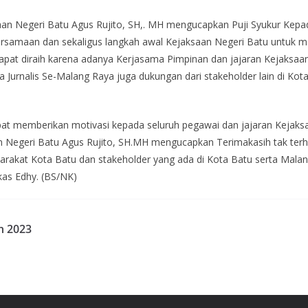
saan Negeri Batu Agus Rujito, SH,. MH mengucapkan Puji Syukur K
bersamaan dan sekaligus langkah awal Kejaksaan Negeri Batu untuk
dapat diraih karena adanya Kerjasama Pimpinan dan jajaran Kejaksaa
 Jurnalis Se-Malang Raya juga dukungan dari stakeholder lain di Ko
apat memberikan motivasi kepada seluruh pegawai dan jajaran Kejaks
 Negeri Batu Agus Rujito, SH.MH mengucapkan Terimakasih tak terh
akat Kota Batu dan stakeholder yang ada di Kota Batu serta Malang
kas Edhy. (BS/NK)
n 2023