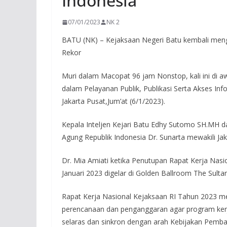
Indonesia
07/01/2023
NK 2
BATU (NK) – Kejaksaan Negeri Batu kembali meng
Rekor
Muri dalam Macopat 96 jam Nonstop, kali ini di 
dalam Pelayanan Publik, Publikasi Serta Akses In
Jakarta Pusat,Jum’at (6/1/2023).
Kepala Inteljen Kejari Batu Edhy Sutomo SH.MH d
Agung Republik Indonesia Dr. Sunarta mewakili J
Dr. Mia Amiati ketika Penutupan Rapat Kerja Nasi
Januari 2023 digelar di Golden Ballroom The Sulta
Rapat Kerja Nasional Kejaksaan RI Tahun 2023 m
perencanaan dan penganggaran agar program kerj
selaras dan sinkron dengan arah Kebijakan Pemba