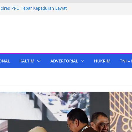
Polres PPU Tebar Kepedulian Lewat
umah Warga Waru
ima Bantuan Pendidikan dari Pertamina
migas Cepu
 Tenant di KIPP Karena Jual Air Mineral
 Kaltim, Bupati PPU Dukung
apa Genjah sebagai Komoditas Unggulan
ONAL
KALTIM
ADVERTORIAL
HUKRIM
TNI –
ola Lampu, Polres PPU Ringkus Pria
 Waru