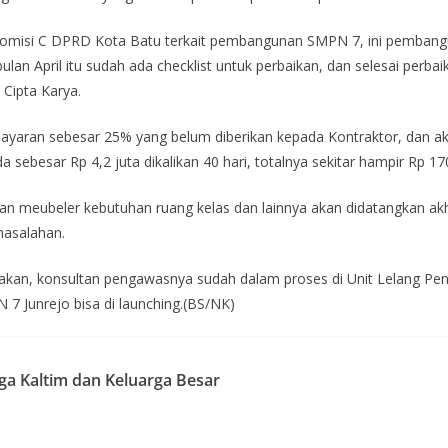
n Komisi C DPRD Kota Batu terkait pembangunan SMPN 7, ini pemba
an April itu sudah ada checklist untuk perbaikan, dan selesai perbai
 Cipta Karya.
yaran sebesar 25% yang belum diberikan kepada Kontraktor, dan aka
sebesar Rp 4,2 juta dikalikan 40 hari, totalnya sekitar hampir Rp 170
n meubeler kebutuhan ruang kelas dan lainnya akan didatangkan akhi
masalahan.
kan, konsultan pengawasnya sudah dalam proses di Unit Lelang Pen
 Junrejo bisa di launching.(BS/NK)
ga Kaltim dan Keluarga Besar