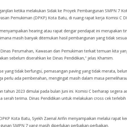
eganjilan ketika melakukan Sidak ke Proyek Pembangunan SMPN 7 K
asan Pemukiman (DPKP) Kota Batu, di ruang rapat kerja Komisi C DP
nyampaikan hearing atau rapat dengar pendapat ini merupakan tind
 dimana masih banyak ditemukan hasil pembangunan yang tidak sesuai
 dan Dinas Perumahan, Kawasan dan Pemukiman terkait temuan kita 
ikan sebelum diserahkan ke Dinas Pendidikan,” jelas Khamim.
nase yang tidak berfungsi, pemasangan paving yang tidak merata, be
gga perlu ada pembenahan, mengingat masih dalam masa pemeliharaan
tahun 2023 dimulai pada bulan Juni ini. Komisi C berharap segera
serah terima. Dinas Pendidikan untuk melakukan cross cek terlebih d
 DPKP Kota Batu, Syekh Zaenal Arifin menyampaikan melalui rapat ker
gunan SMPN 7 yang masih diperlukan perbaikan-perbaikan.