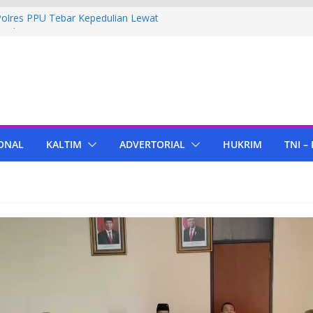
Polres PPU Tebar Kepedulian Lewat
umah Warga Waru
ima Bantuan Pendidikan dari Pertamina
migas Cepu
 Tenant di KIPP Karena Jual Air Mineral
 Kaltim, Bupati PPU Dukung
apa Genjah sebagai Komoditas Unggulan
ONAL
KALTIM
ADVERTORIAL
HUKRIM
TNI –
ola Lampu, Polres PPU Ringkus Pria
 Waru