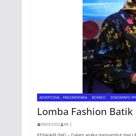
ADVERTORIAL - PARLEMENTARIA
BORNEO
DISKOMINFO PPU
Lomba Fashion Batik
09/03/2023
NK 2
PENAJAM (NK) – Dalam angka menyambut Hari Ul