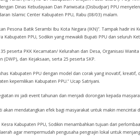
dengan Dinas Kebudayaan Dan Pariwisata (Disbudpar) PPU menyelen
daran Islamic Center Kabupaten PPU, Rabu (08/03) malam.
an Pesona Batik Serambi Ibu Kota Negara (IKN)”. Tampak hadir ini K
a Kabupaten PPU, Sodikin yang mewakili Bupati PPU dan seluruh K
5 peserta PKK Kecamatan/ Kelurahan dan Desa, Organisasi Wanita 5 p
an (DWP), dan Kejaksaan, serta 25 peserta SKP.
ik khas Kabupaten PPU dengan model dan corak yang inovatif, kreati
 paten kepemilikan Kabupaten PPU.” Ucap Satriyani.
egiatan ini jadi event tahunan dan menjadi dorongan kepada masyara
asti akan mendatangkan efek bagi masyarakat untuk makin mencintai da
an Kesra Kabupaten PPU, Sodikin menambahkan tujuan dari perlomba
daerah agar mempermudah pengusaha pengrajin lokal untuk menjangk