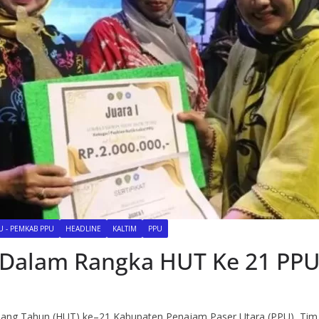
 - PEMKAB PPU
HEADLINE
KALTIM
PPU
 Dalam Rangka HUT Ke 21 PP
ang Tahun (HUT) ke–21 Kabupaten Penajam Paser Utara (PPU), Tim