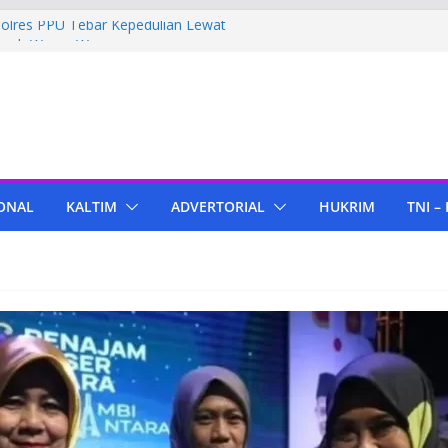
Polres PPU Tebar Kepedulian Lewat
mah Warga Waru
ima Bantuan Pendidikan dari Pertamina
migas Cepu
 Tenant di KIPP Karena Jual Air Mineral
 Kaltim, Bupati PPU Dukung
pa Genjah sebagai Komoditas Unggulan
ONAL
KALTIM
ADVERTORIAL
HUKRIM
TNI –
ola Lampu, Polres PPU Ringkus Pria
 Waru