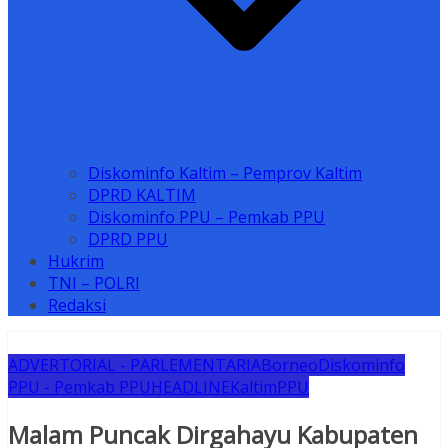
Diskominfo Kaltim – Pemprov Kaltim
DPRD KALTIM
Diskominfo PPU – Pemkab PPU
DPRD PPU
Hukrim
TNI – POLRI
Redaksi
ADVERTORIAL - PARLEMENTARIA
Borneo
Diskominfo
PPU - Pemkab PPU
HEADLINE
Kaltim
PPU
Malam Puncak Dirgahayu Kabupaten