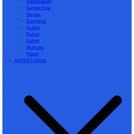
Balikpapan
Samarinda
Berau
Bontang
Kubar
Kukar
Kutim
Mahulu
Paser
ADVERTORIAL