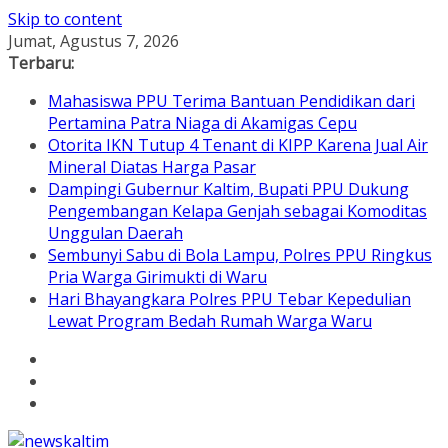
Skip to content
Jumat, Agustus 7, 2026
Terbaru:
Mahasiswa PPU Terima Bantuan Pendidikan dari
Pertamina Patra Niaga di Akamigas Cepu
Otorita IKN Tutup 4 Tenant di KIPP Karena Jual Air
Mineral Diatas Harga Pasar
Dampingi Gubernur Kaltim, Bupati PPU Dukung
Pengembangan Kelapa Genjah sebagai Komoditas
Unggulan Daerah
Sembunyi Sabu di Bola Lampu, Polres PPU Ringkus
Pria Warga Girimukti di Waru
Hari Bhayangkara Polres PPU Tebar Kepedulian
Lewat Program Bedah Rumah Warga Waru