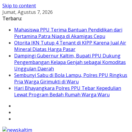
Skip to content
Jumat, Agustus 7, 2026
Terbaru:
Mahasiswa PPU Terima Bantuan Pendidikan dari
Pertamina Patra Niaga di Akamigas Cepu
Otorita IKN Tutup 4 Tenant di KIPP Karena Jual Air
Mineral Diatas Harga Pasar
Dampingi Gubernur Kaltim, Bupati PPU Dukung
Pengembangan Kelapa Genjah sebagai Komoditas
Unggulan Daerah
Sembunyi Sabu di Bola Lampu, Polres PPU Ringkus
Pria Warga Girimukti di Waru
Hari Bhayangkara Polres PPU Tebar Kepedulian
Lewat Program Bedah Rumah Warga Waru