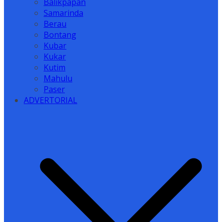
Balikpapan
Samarinda
Berau
Bontang
Kubar
Kukar
Kutim
Mahulu
Paser
ADVERTORIAL