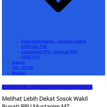
Diskominfo Kaltim – Pemprov Kaltim
DPRD KALTIM
Diskominfo PPU – Pemkab PPU
DPRD PPU
Hukrim
TNI – POLRI
Redaksi
ADVERTORIAL - PARLEMENTARIA
HEADLINE
Kaltim
Melihat Lebih Dekat Sosok Wakil
Bupati PPU Mustaqim MZ