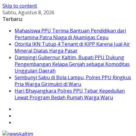
Skip to content
Sabtu, Agustus 8, 2026
Terbaru:
Mahasiswa PPU Terima Bantuan Pendidikan dari
Pertamina Patra Niaga di Akamigas Cepu
Otorita IKN Tutup 4 Tenant di KIPP Karena Jual Air
Mineral Diatas Harga Pasar
Dampingi Gubernur Kaltim, Bupati PPU Dukung
Pengembangan Kelapa Genjah sebagai Komoditas
Unggulan Daerah
Sembunyi Sabu di Bola Lampu, Polres PPU Ringkus
Pria Warga Girimukti di Waru
Hari Bhayangkara Polres PPU Tebar Kepedulian
Lewat Program Bedah Rumah Warga Waru