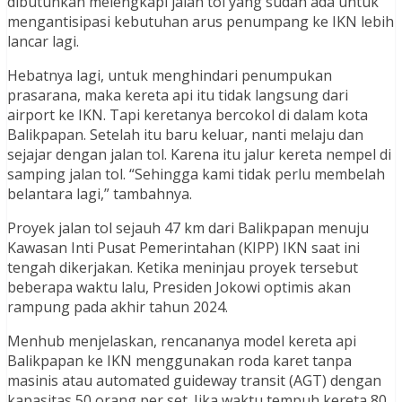
dibutuhkan melengkapi jalan tol yang sudah ada untuk
mengantisipasi kebutuhan arus penumpang ke IKN lebih
lancar lagi.
Hebatnya lagi, untuk menghindari penumpukan
prasarana, maka kereta api itu tidak langsung dari
airport ke IKN. Tapi keretanya bercokol di dalam kota
Balikpapan. Setelah itu baru keluar, nanti melaju dan
sejajar dengan jalan tol. Karena itu jalur kereta nempel di
samping jalan tol. “Sehingga kami tidak perlu membelah
belantara lagi,” tambahnya.
Proyek jalan tol sejauh 47 km dari Balikpapan menuju
Kawasan Inti Pusat Pemerintahan (KIPP) IKN saat ini
tengah dikerjakan. Ketika meninjau proyek tersebut
beberapa waktu lalu, Presiden Jokowi optimis akan
rampung pada akhir tahun 2024.
Menhub menjelaskan, rencananya model kereta api
Balikpapan ke IKN menggunakan roda karet tanpa
masinis atau automated guideway transit (AGT) dengan
kapasitas 50 orang per set. Jika waktu tempuh kereta 80