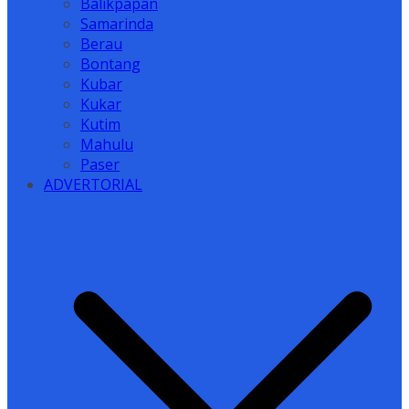
Balikpapan
Samarinda
Berau
Bontang
Kubar
Kukar
Kutim
Mahulu
Paser
ADVERTORIAL