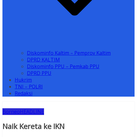
Diskominfo Kaltim – Pemprov Kaltim
DPRD KALTIM
Diskominfo PPU – Pemkab PPU
DPRD PPU
Hukrim
TNI – POLRI
Redaksi
Borneo
HEADLINE
Naik Kereta ke IKN