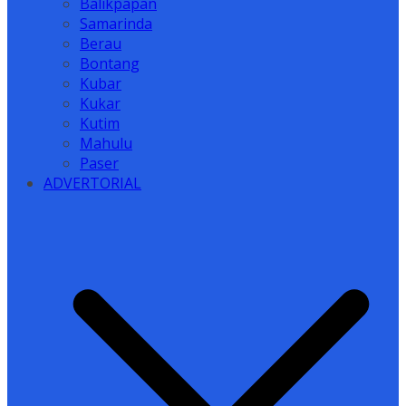
Balikpapan
Samarinda
Berau
Bontang
Kubar
Kukar
Kutim
Mahulu
Paser
ADVERTORIAL