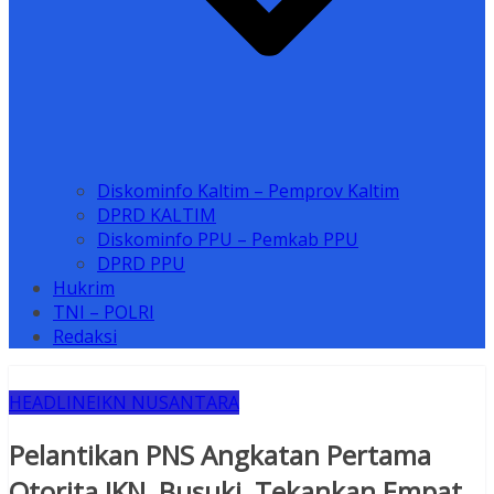
Diskominfo Kaltim – Pemprov Kaltim
DPRD KALTIM
Diskominfo PPU – Pemkab PPU
DPRD PPU
Hukrim
TNI – POLRI
Redaksi
HEADLINE
IKN NUSANTARA
Pelantikan PNS Angkatan Pertama
Otorita IKN, Busuki Tekankan Empat