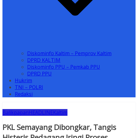
Diskominfo Kaltim – Pemprov Kaltim
DPRD KALTIM
Diskominfo PPU – Pemkab PPU
DPRD PPU
Hukrim
TNI – POLRI
Redaksi
Balikpapan
HEADLINE
Kaltim
PKL Semayang Dibongkar, Tangis
Histeris Pedagang Iringi Proses