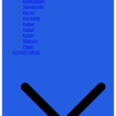
Balikpapan
Samarinda
Berau
Bontang
Kubar
Kukar
Kutim
Mahulu
Paser
ADVERTORIAL