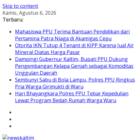
Skip to content
Kamis, Agustus 6, 2026
Terbaru:
Mahasiswa PPU Terima Bantuan Pendidikan dari
Pertamina Patra Niaga di Akamigas Cepu
Otorita IKN Tutup 4 Tenant di KIPP Karena Jual Air
Mineral Diatas Harga Pasar
Dampingi Gubernur Kaltim, Bupati PPU Dukung
Pengembangan Kelapa Genjah sebagai Komoditas
Unggulan Daerah
Sembunyi Sabu di Bola Lampu, Polres PPU Ringkus
Pria Warga Girimukti di Waru
Hari Bhayangkara Polres PPU Tebar Kepedulian
Lewat Program Bedah Rumah Warga Waru