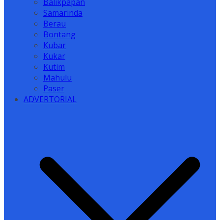
Balikpapan
Samarinda
Berau
Bontang
Kubar
Kukar
Kutim
Mahulu
Paser
ADVERTORIAL