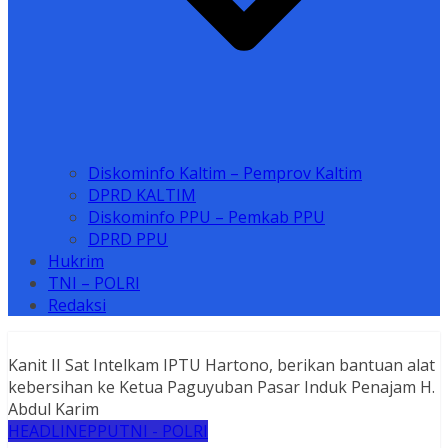
Diskominfo Kaltim – Pemprov Kaltim
DPRD KALTIM
Diskominfo PPU – Pemkab PPU
DPRD PPU
Hukrim
TNI – POLRI
Redaksi
Kanit II Sat Intelkam IPTU Hartono, berikan bantuan alat
kebersihan ke Ketua Paguyuban Pasar Induk Penajam H.
Abdul Karim
HEADLINE
PPU
TNI - POLRI