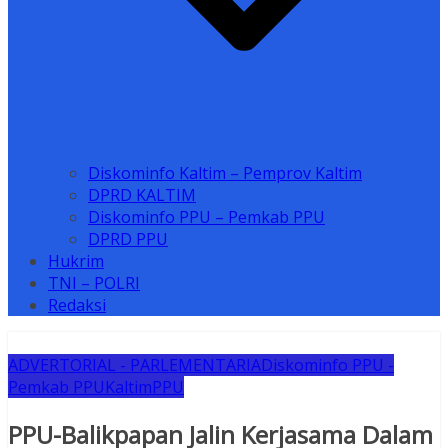
Diskominfo Kaltim – Pemprov Kaltim
DPRD KALTIM
Diskominfo PPU – Pemkab PPU
DPRD PPU
Hukrim
TNI – POLRI
Redaksi
ADVERTORIAL - PARLEMENTARIA
Diskominfo PPU -
Pemkab PPU
Kaltim
PPU
PPU-Balikpapan Jalin Kerjasama Dalam