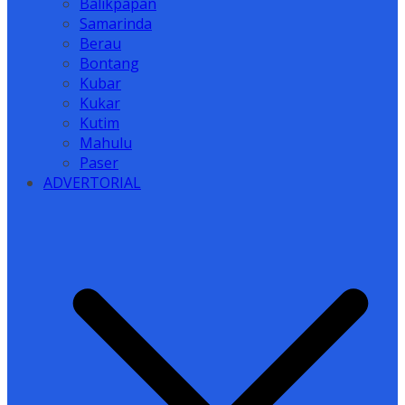
Balikpapan
Samarinda
Berau
Bontang
Kubar
Kukar
Kutim
Mahulu
Paser
ADVERTORIAL