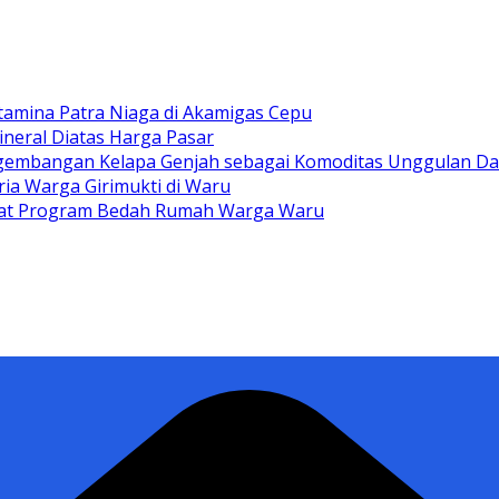
tamina Patra Niaga di Akamigas Cepu
ineral Diatas Harga Pasar
gembangan Kelapa Genjah sebagai Komoditas Unggulan D
ia Warga Girimukti di Waru
ewat Program Bedah Rumah Warga Waru