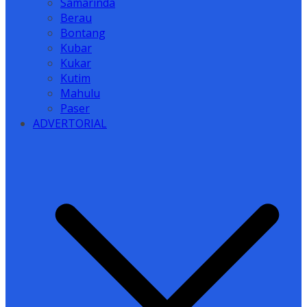
Samarinda
Berau
Bontang
Kubar
Kukar
Kutim
Mahulu
Paser
ADVERTORIAL