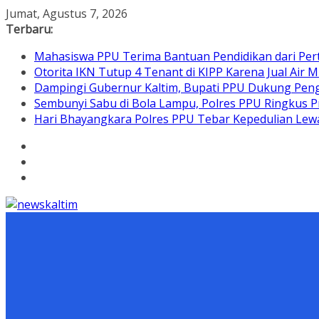
Skip
Jumat, Agustus 7, 2026
to
Terbaru:
content
Mahasiswa PPU Terima Bantuan Pendidikan dari Per
Otorita IKN Tutup 4 Tenant di KIPP Karena Jual Air M
Dampingi Gubernur Kaltim, Bupati PPU Dukung Pen
Sembunyi Sabu di Bola Lampu, Polres PPU Ringkus Pr
Hari Bhayangkara Polres PPU Tebar Kepedulian L