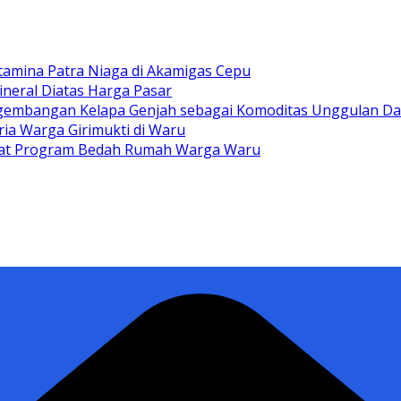
tamina Patra Niaga di Akamigas Cepu
ineral Diatas Harga Pasar
gembangan Kelapa Genjah sebagai Komoditas Unggulan D
ia Warga Girimukti di Waru
ewat Program Bedah Rumah Warga Waru