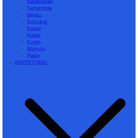
Balikpapan
Samarinda
Berau
Bontang
Kubar
Kukar
Kutim
Mahulu
Paser
ADVERTORIAL