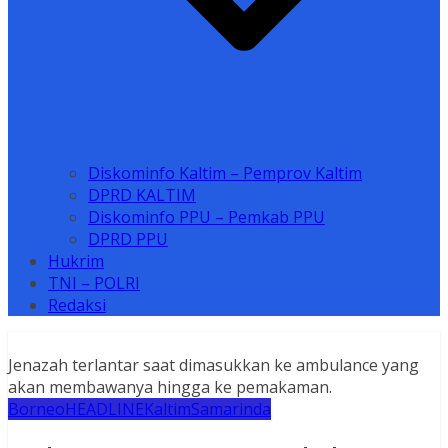
Diskominfo Kaltim – Pemprov Kaltim
DPRD KALTIM
Diskominfo PPU – Pemkab PPU
DPRD PPU
Hukrim
TNI – POLRI
Redaksi
Jenazah terlantar saat dimasukkan ke ambulance yang
akan membawanya hingga ke pemakaman.
Borneo
HEADLINE
Kaltim
Samarinda