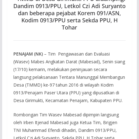
Dandim 0913/PPU, Letkol Czi Adi Suryanto
dan beberapa pejabat Korem 091/ASN,
Kodim 0913/PPU serta Sekda PPU, H
Tohar
PENAJAM (NK)
– Tim Pengawasan dan Evaluasi
(Wasev) Mabes Angkatan Darat (Mabesad), Senin siang
(17/10) kemarin, melakukan peninjauan secara
langsung pelaksanaan Tentara Manunggal Membangun
Desa (TMMD) ke-97 tahun 2016 di wilayah Kodim
0913/Penajam Paser Utara (PPU) yang dipusatkan di
Desa Girimukti, Kecamatan Penajam, Kabupaten PPU.
Rombongan Tim Wasev Mabesad dipimpin langsung
oleh Irben Itjenad Mabesad juga Ketua Tim, Brigjen
TNI Muhammad Efendi dihadiri, Dandim 0913/PPU,
Letkol Czi Adi Suryanto, Sekda PPU, H Tohar serta