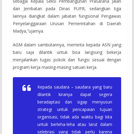
sebagai Kepala Seksi Pembangunan Prasarana Jalan
dan Jembatan pada Dinas PUPR, sedangkan tiga
lainnya diangkat dalam jabatan fungsional Pengawas
Penyelanggaraan Urusan Pemerintahan di Daerah
Madya,”ujarnya.
AGM dalam sambutannya, meminta kepada ASN yang
baru saja dilantik untuk bisa langsung bekerja
menjalankan tugas pokok dan fungsi sesuai dengan
program kerja masing-masing satuan kerja.
Kepada saudara – saudara yang baru
dilantik kiranya dapat segera
beradaptasi dan sigap menyusun
strategi untuk pencapaian tujuan
organisasi, tidak ada waktu bagi kita
untuk berleha-leha atau larut dalam
selebrasi yang tidak perlu karena