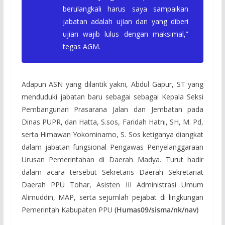
berulangkali harus saya sampaikan
jabatan adalah ujian dan yang diberi
ujian wajib lulus dengan maksimal,”
tegas AGM.
Adapun ASN yang dilantik yakni, Abdul Gapur, ST yang
menduduki jabatan baru sebagai sebagai Kepala Seksi
Pembangunan Prasarana Jalan dan Jembatan pada
Dinas PUPR, dan Hatta, S.sos, Faridah Hatni, SH, M. Pd,
serta Himawan Yokominarno, S. Sos ketiganya diangkat
dalam jabatan fungsional Pengawas Penyelanggaraan
Urusan Pemerintahan di Daerah Madya. Turut hadir
dalam acara tersebut Sekretaris Daerah Sekretariat
Daerah PPU Tohar, Asisten III Administrasi Umum
Alimuddin, MAP, serta sejumlah pejabat di lingkungan
Pemerintah Kabupaten PPU
(Humas09/sisma/nk/nav)