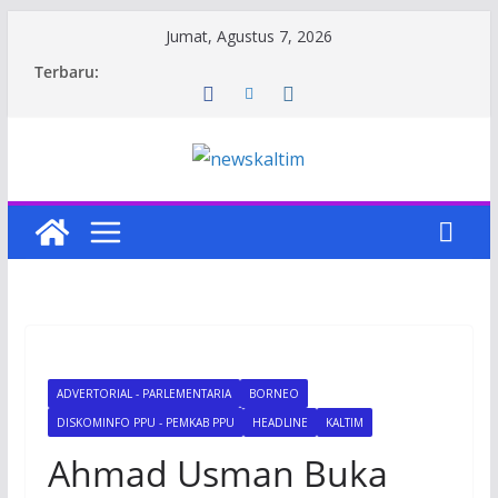
Skip
Jumat, Agustus 7, 2026
to
Terbaru:
content
ADVERTORIAL - PARLEMENTARIA
BORNEO
DISKOMINFO PPU - PEMKAB PPU
HEADLINE
KALTIM
Ahmad Usman Buka