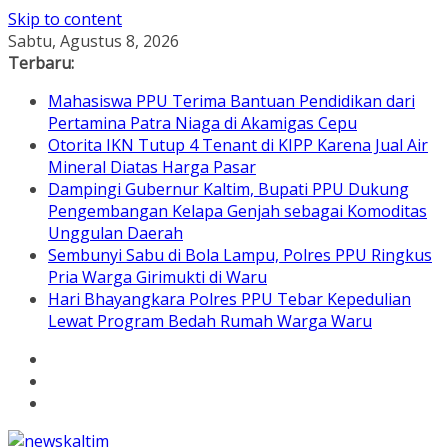
Skip to content
Sabtu, Agustus 8, 2026
Terbaru:
Mahasiswa PPU Terima Bantuan Pendidikan dari
Pertamina Patra Niaga di Akamigas Cepu
Otorita IKN Tutup 4 Tenant di KIPP Karena Jual Air
Mineral Diatas Harga Pasar
Dampingi Gubernur Kaltim, Bupati PPU Dukung
Pengembangan Kelapa Genjah sebagai Komoditas
Unggulan Daerah
Sembunyi Sabu di Bola Lampu, Polres PPU Ringkus
Pria Warga Girimukti di Waru
Hari Bhayangkara Polres PPU Tebar Kepedulian
Lewat Program Bedah Rumah Warga Waru