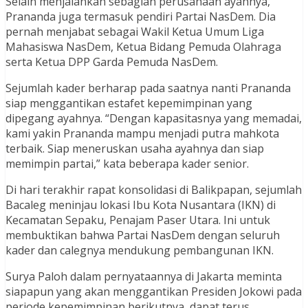
Selain menjalankan sebagian perusahaan ayahnya,
Prananda juga termasuk pendiri Partai NasDem. Dia
pernah menjabat sebagai Wakil Ketua Umum Liga
Mahasiswa NasDem, Ketua Bidang Pemuda Olahraga
serta Ketua DPP Garda Pemuda NasDem.
Sejumlah kader berharap pada saatnya nanti Prananda
siap menggantikan estafet kepemimpinan yang
dipegang ayahnya. “Dengan kapasitasnya yang memadai,
kami yakin Prananda mampu menjadi putra mahkota
terbaik. Siap meneruskan usaha ayahnya dan siap
memimpin partai,” kata beberapa kader senior.
Di hari terakhir rapat konsolidasi di Balikpapan, sejumlah
Bacaleg meninjau lokasi Ibu Kota Nusantara (IKN) di
Kecamatan Sepaku, Penajam Paser Utara. Ini untuk
membuktikan bahwa Partai NasDem dengan seluruh
kader dan calegnya mendukung pembangunan IKN.
Surya Paloh dalam pernyataannya di Jakarta meminta
siapapun yang akan menggantikan Presiden Jokowi pada
periode kepemimpinan berikutnya, dapat terus