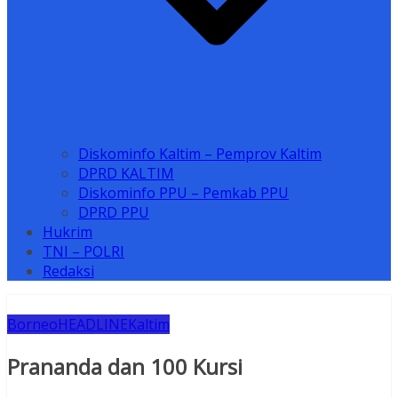
Diskominfo Kaltim – Pemprov Kaltim
DPRD KALTIM
Diskominfo PPU – Pemkab PPU
DPRD PPU
Hukrim
TNI – POLRI
Redaksi
Borneo
HEADLINE
Kaltim
Prananda dan 100 Kursi