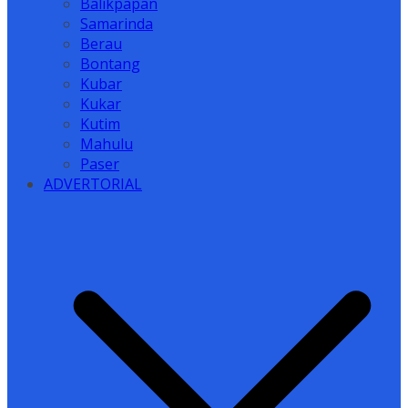
Balikpapan
Samarinda
Berau
Bontang
Kubar
Kukar
Kutim
Mahulu
Paser
ADVERTORIAL