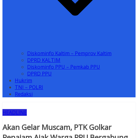
Diskominfo Kaltim – Pemprov Kaltim
DPRD KALTIM
Diskominfo PPU – Pemkab PPU
DPRD PPU
Hukrim
TNI – POLRI
Redaksi
HEADLINE
Akan Gelar Muscam, PTK Golkar
Penajam Ajak Warga PPU Bergabung