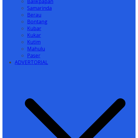
Balikpapan
Samarinda
Berau
Bontang
Kubar
Kukar
Kutim
Mahulu
Paser
ADVERTORIAL