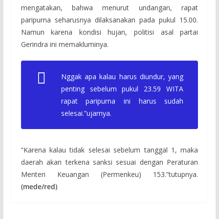
mengatakan, bahwa menurut undangan, rapat
paripurna seharusnya dilaksanakan pada pukul 15.00.
Namun karena kondisi hujan, politisi asal partai
Gerindra ini memakluminya.
Nggak apa kalau harus diundur, yang
penting sebelum pukul 23.59 WITA
rapat paripurna ini harus sudah
selesai.”ujarnya.
“Karena kalau tidak selesai sebelum tanggal 1, maka
daerah akan terkena sanksi sesuai dengan Peraturan
Menteri Keuangan (Permenkeu) 153.”tutupnya.
(mede/red)