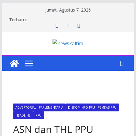
Skip
Jumat, Agustus 7, 2026
to
Terbaru:
content
ADVERTORIAL - PARLEMENTARIA
DISKOMINFO PPU - PEMKAB PPU
HEADLINE
PPU
ASN dan THL PPU