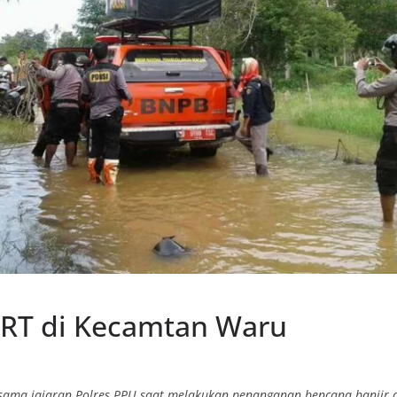
RT di Kecamtan Waru
sama jajaran Polres PPU saat melakukan penanganan bencana banjir 