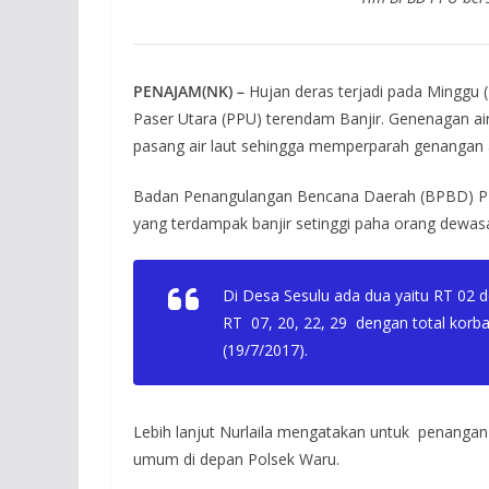
PENAJAM(NK) –
Hujan deras terjadi pada Mingg
Paser Utara (PPU) terendam Banjir. Genenagan air 
pasang air laut sehingga memperparah genangan a
Badan Penangulangan Bencana Daerah (BPBD) PPU 
yang terdampak banjir setinggi paha orang dewas
Di Desa Sesulu ada dua yaitu RT 02 d
RT 07, 20, 22, 29 dengan total korba
(19/7/2017).
Lebih lanjut Nurlaila mengatakan untuk penangan
umum di depan Polsek Waru.