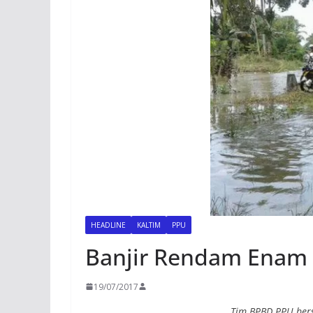
HEADLINE
KALTIM
PPU
Banjir Rendam Enam 
19/07/2017
Tim BPBD PPU ber