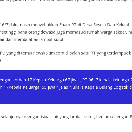
u (16/7) lalu masih menyebabkan Enam RT di Desa Sesulu Dan Kelu
setinggi paha orang dewasa juga memasuki rumah warga sekitar, hal i
ir dan membuat air lambat surut.
yang di temui newskaltim.com di salah satu RT yang terdampak ba
a.
engan korban 17 Kepala Keluarga 67 jiwa , RT 06, 7 kepala keluarga 
n 17Kepala Keluarga 55 jiwa,” Jelas Nurlaila Kepala Bidang Logisti
 selanjutnya mengantisipasi air yang lambat surut, bersama dengan 