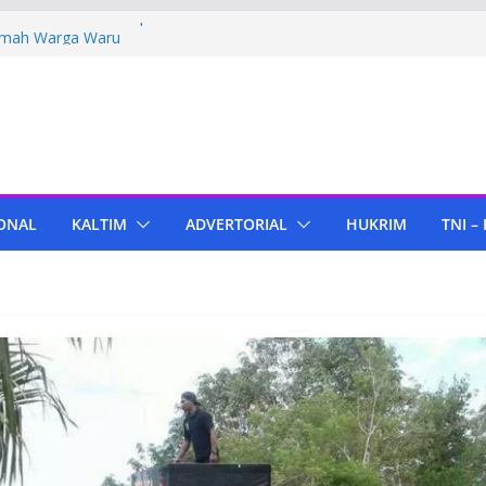
Polres PPU Tebar Kepedulian Lewat
umah Warga Waru
ima Bantuan Pendidikan dari Pertamina
migas Cepu
 Tenant di KIPP Karena Jual Air Mineral
 Kaltim, Bupati PPU Dukung
apa Genjah sebagai Komoditas Unggulan
ONAL
KALTIM
ADVERTORIAL
HUKRIM
TNI –
ola Lampu, Polres PPU Ringkus Pria
 Waru