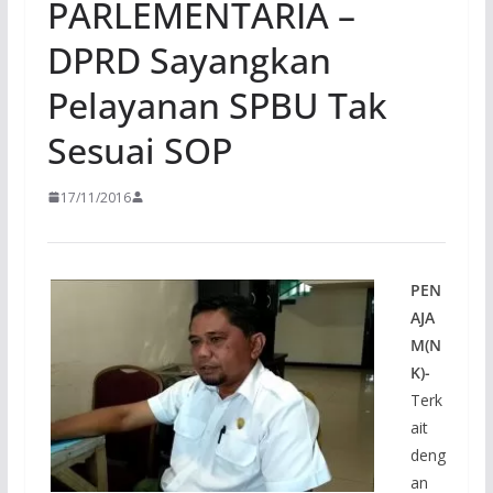
PARLEMENTARIA –
DPRD Sayangkan
Pelayanan SPBU Tak
Sesuai SOP
17/11/2016
PEN
AJA
M(N
K)-
Terk
ait
deng
an