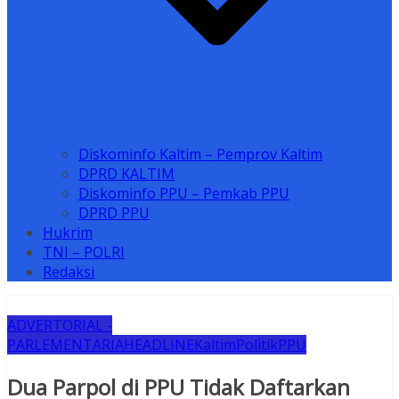
Diskominfo Kaltim – Pemprov Kaltim
DPRD KALTIM
Diskominfo PPU – Pemkab PPU
DPRD PPU
Hukrim
TNI – POLRI
Redaksi
ADVERTORIAL -
PARLEMENTARIA
HEADLINE
Kaltim
Politik
PPU
Dua Parpol di PPU Tidak Daftarkan