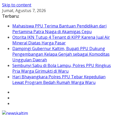
Skip to content
Jumat, Agustus 7, 2026
Terbaru:
Mahasiswa PPU Terima Bantuan Pendidikan dari
Pertamina Patra Niaga di Akamigas Cepu
Otorita IKN Tutup 4 Tenant di KIPP Karena Jual Air
Mineral Diatas Harga Pasar
Dampingi Gubernur Kaltim, Bupati PPU Dukung
Pengembangan Kelapa Genjah sebagai Komoditas
Unggulan Daerah
Sembunyi Sabu di Bola Lampu, Polres PPU Ringkus
Pria Warga Girimukti di Waru
Hari Bhayangkara Polres PPU Tebar Kepedulian
Lewat Program Bedah Rumah Warga Waru