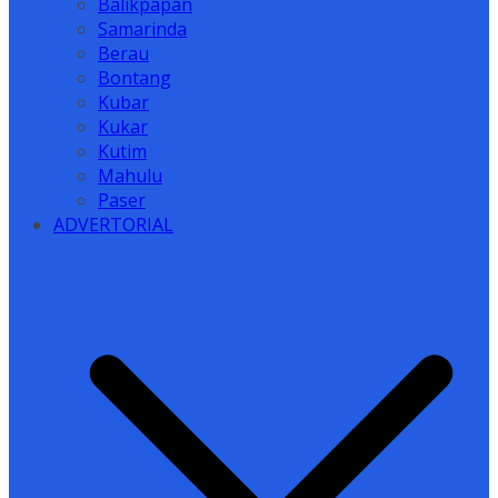
Balikpapan
Samarinda
Berau
Bontang
Kubar
Kukar
Kutim
Mahulu
Paser
ADVERTORIAL