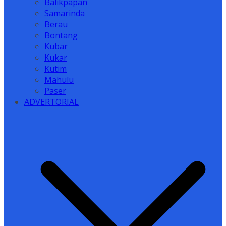
Balikpapan
Samarinda
Berau
Bontang
Kubar
Kukar
Kutim
Mahulu
Paser
ADVERTORIAL