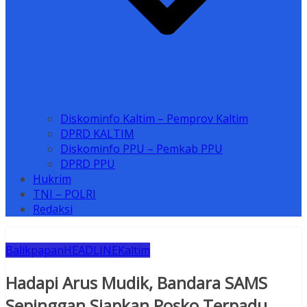
Diskominfo Kaltim – Pemprov Kaltim
DPRD KALTIM
Diskominfo PPU – Pemkab PPU
DPRD PPU
Hukrim
TNI – POLRI
Redaksi
Balikpapan
HEADLINE
Kaltim
Hadapi Arus Mudik, Bandara SAMS
Sepinggan Siapkan Posko Terpadu