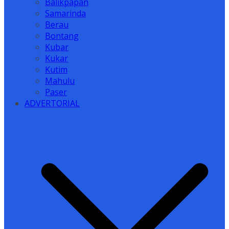
Balikpapan
Samarinda
Berau
Bontang
Kubar
Kukar
Kutim
Mahulu
Paser
ADVERTORIAL