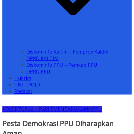
Diskominfo Kaltim – Pemprov Kaltim
DPRD KALTIM
Diskominfo PPU – Pemkab PPU
DPRD PPU
Hukrim
TNI – POLRI
Redaksi
ADVERTORIAL - PARLEMENTARIA
Kaltim
PPU
Pesta Demokrasi PPU Diharapkan
Aman