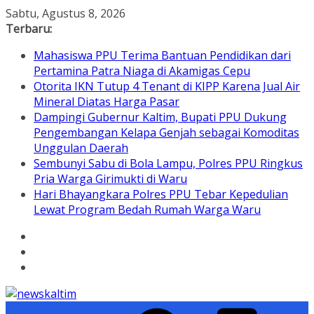
Skip
Sabtu, Agustus 8, 2026
to
Terbaru:
content
Mahasiswa PPU Terima Bantuan Pendidikan dari
Pertamina Patra Niaga di Akamigas Cepu
Otorita IKN Tutup 4 Tenant di KIPP Karena Jual Air
Mineral Diatas Harga Pasar
Dampingi Gubernur Kaltim, Bupati PPU Dukung
Pengembangan Kelapa Genjah sebagai Komoditas
Unggulan Daerah
Sembunyi Sabu di Bola Lampu, Polres PPU Ringkus
Pria Warga Girimukti di Waru
Hari Bhayangkara Polres PPU Tebar Kepedulian
Lewat Program Bedah Rumah Warga Waru