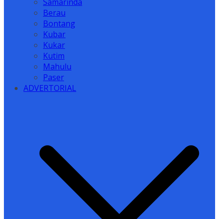
Samarinda
Berau
Bontang
Kubar
Kukar
Kutim
Mahulu
Paser
ADVERTORIAL