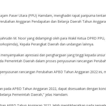
enajam Paser Utara (PPU) Hamdam, menghadiri rapat paripurna tent
erubahan Anggaran Pendapatan dan Belanja Daerah Tahun Anggara
ahrudin M. Noor yang didampingi oleh para Wakil Ketua DPRD PPU, s
orkopimda), Kepala Perangkat Daerah dan undangan lainnya.
enyampaikan apresiasi dan penghargaan yang tinggi kepada unsur
ada Pemerintah Daerah dalam proses penyusunan rancangan Perub
penyusunan rancangan Perubahan APBD Tahun Anggaran 2022 ini, m
an pada APBD Tahun Anggaran 2022, dapat disesuaikan dengan kondi
 belanja Pemerintah Daerah,” jelas Hamdam.
 APBD Tahun Anggaran 2022, lebih menitikberatkan pada penyeles