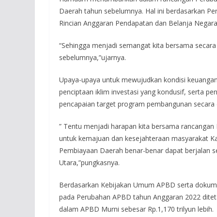
Daerah tahun sebelumnya. Hal ini berdasarkan P
Rincian Anggaran Pendapatan dan Belanja Nega
“Sehingga menjadi semangat kita bersama secar
sebelumnya,”ujarnya.
Upaya-upaya untuk mewujudkan kondisi keuangan d
penciptaan iklim investasi yang kondusif, serta 
pencapaian target program pembangunan secara e
” Tentu menjadi harapan kita bersama rancanga
untuk kemajuan dan kesejahteraan masyarakat Ka
Pembiayaan Daerah benar-benar dapat berjalan s
Utara,”pungkasnya.
Berdasarkan Kebijakan Umum APBD serta dokume
pada Perubahan APBD tahun Anggaran 2022 ditetapk
dalam APBD Murni sebesar Rp.1,170 trilyun lebih.