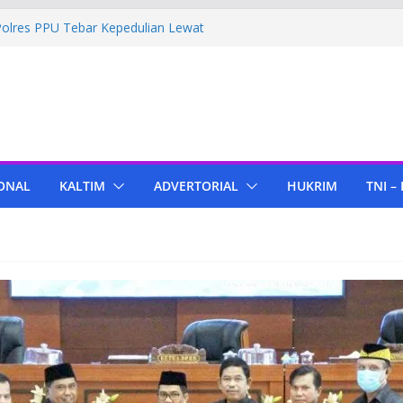
Polres PPU Tebar Kepedulian Lewat
umah Warga Waru
ima Bantuan Pendidikan dari Pertamina
migas Cepu
 Tenant di KIPP Karena Jual Air Mineral
 Kaltim, Bupati PPU Dukung
apa Genjah sebagai Komoditas Unggulan
ONAL
KALTIM
ADVERTORIAL
HUKRIM
TNI –
ola Lampu, Polres PPU Ringkus Pria
 Waru