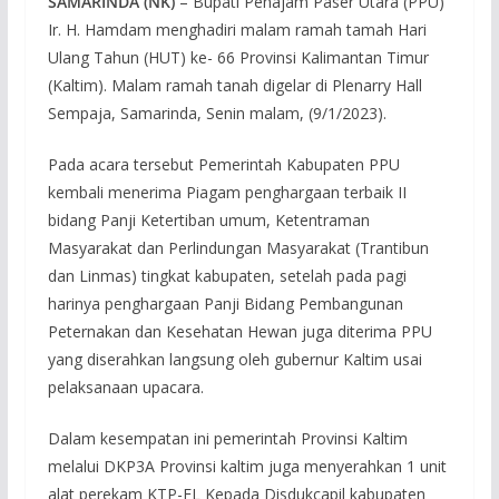
SAMARINDA (NK)
– Bupati Penajam Paser Utara (PPU)
Ir. H. Hamdam menghadiri malam ramah tamah Hari
Ulang Tahun (HUT) ke- 66 Provinsi Kalimantan Timur
(Kaltim). Malam ramah tanah digelar di Plenarry Hall
Sempaja, Samarinda, Senin malam, (9/1/2023).
Pada acara tersebut Pemerintah Kabupaten PPU
kembali menerima Piagam penghargaan terbaik II
bidang Panji Ketertiban umum, Ketentraman
Masyarakat dan Perlindungan Masyarakat (Trantibun
dan Linmas) tingkat kabupaten, setelah pada pagi
harinya penghargaan Panji Bidang Pembangunan
Peternakan dan Kesehatan Hewan juga diterima PPU
yang diserahkan langsung oleh gubernur Kaltim usai
pelaksanaan upacara.
Dalam kesempatan ini pemerintah Provinsi Kaltim
melalui DKP3A Provinsi kaltim juga menyerahkan 1 unit
alat perekam KTP-EL Kepada Disdukcapil kabupaten