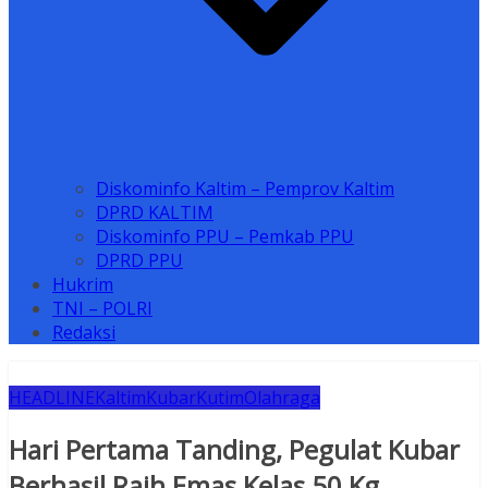
Diskominfo Kaltim – Pemprov Kaltim
DPRD KALTIM
Diskominfo PPU – Pemkab PPU
DPRD PPU
Hukrim
TNI – POLRI
Redaksi
HEADLINE
Kaltim
Kubar
Kutim
Olahraga
Hari Pertama Tanding, Pegulat Kubar
Berhasil Raih Emas Kelas 50 Kg