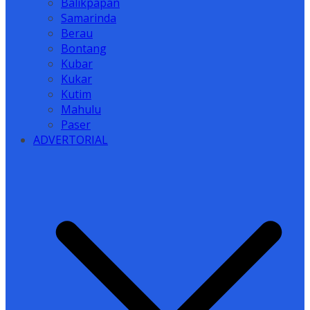
Balikpapan
Samarinda
Berau
Bontang
Kubar
Kukar
Kutim
Mahulu
Paser
ADVERTORIAL