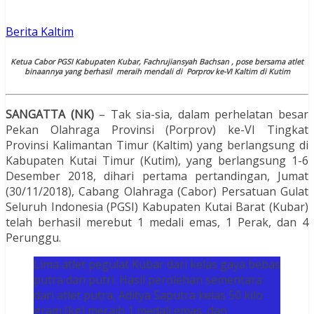
Berita Kaltim
Ketua Cabor PGSI Kabupaten Kubar, Fachrujiansyah Bachsan , pose bersama atlet
binaannya yang berhasil meraih mendali di Porprov ke-VI Kaltim di Kutim
SANGATTA (NK)
– Tak sia-sia, dalam perhelatan besar
Pekan Olahraga Provinsi (Porprov) ke-VI Tingkat
Provinsi Kalimantan Timur (Kaltim) yang berlangsung di
Kabupaten Kutai Timur (Kutim), yang berlangsung 1-6
Desember 2018, dihari pertama pertandingan, Jumat
(30/11/2018), Cabang Olahraga (Cabor) Persatuan Gulat
Seluruh Indonesia (PGSI) Kabupaten Kutai Barat (Kubar)
telah berhasil merebut 1 medali emas, 1 Perak, dan 4
Perunggu.
Lima atlet pegulat Kubar dari kelas gaya bebas
putra dan putri. Hasil perolehan sementara
dari atlet putra, Aditya Saputra kelas 50 kilo
gram (kg) meraih 1 medali emas, dan