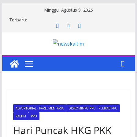
Skip
Minggu, Agustus 9, 2026
to
Terbaru:
content
ADVERTORIAL - PARLEMENTARIA
DISKOMINFO PPU - PEMKAB PPU
KALTIM
PPU
Hari Puncak HKG PKK