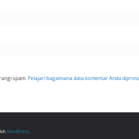
rangi spam.
Pelajari bagaimana data komentar Anda dipros
.
oleh
WordPress
.