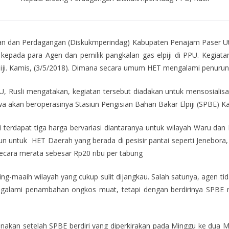
an dan Perdagangan (Diskukmperindag) Kabupaten Penajam Paser Utar
 kepada para Agen dan pemilik pangkalan gas elpiji di PPU. Kegiata
elpiji. Kamis, (3/5/2018). Dimana secara umum HET mengalami penuru
Rusli mengatakan, kegiatan tersebut diadakan untuk mensosialisasi
a akan beroperasinya Stasiun Pengisian Bahan Bakar Elpiji (SPBE) 
i terdapat tiga harga bervariasi diantaranya untuk wilayah Waru dan
 untuk HET Daerah yang berada di pesisir pantai seperti Jenebora,
ecara merata sebesar Rp20 ribu per tabung
sing-maaih wilayah yang cukup sulit dijangkau. Salah satunya, agen 
engalami penambahan ongkos muat, tetapi dengan berdirinya SPBE m
akan setelah SPBE berdiri yang diperkirakan pada Minggu ke dua Me