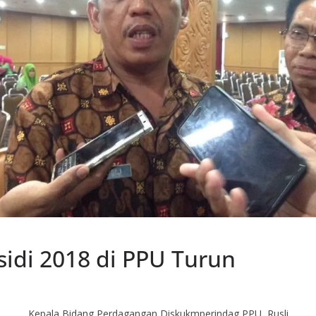
sidi 2018 di PPU Turun
Kepala Bidang Perdagangan Diskukmperindag PPU, Rusli