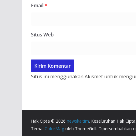
Email
*
Situs Web
Situs ini menggunakan Akismet untuk mengu
Hak Cipta © 2026
newskaltim
. Keseluruhan Hak Cipta
Tema:
ColorMag
oleh ThemeGrill. Dipersembahkan 