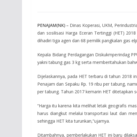
PENAJAM(NK) –
Dinas Koperasi, UKM, Perindustri
dan sosilisasi Harga Eceran Tertinggi (HET) 2018
dihadiri tiga agen dan 68 pemilik pangkalan gas 
Kepala Bidang Perdagangan Diskukmperindag PPU, 
yakni tabung gas 3 kg serta memberitahukan bahw
Dijelaskannya, pada HET terbaru di tahun 2018 in
Penajam dan Sepaku Rp. 19 ribu per tabung, namun
per tabung. Tahun 2017 kemarin HET ditetapkan s
“Harga itu karena kita melihat letak geografis ma
harus diangkut melalui transportasi laut dan m
sehingga HET kita turunkan,”ujarnya.
Ditambahnya, pemberlakukan HET ini baru dilaksan