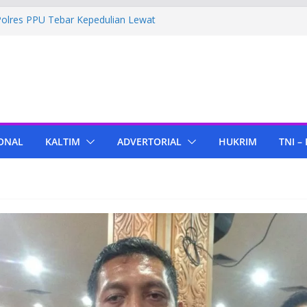
Polres PPU Tebar Kepedulian Lewat
umah Warga Waru
ima Bantuan Pendidikan dari Pertamina
migas Cepu
 Tenant di KIPP Karena Jual Air Mineral
 Kaltim, Bupati PPU Dukung
apa Genjah sebagai Komoditas Unggulan
ONAL
KALTIM
ADVERTORIAL
HUKRIM
TNI –
ola Lampu, Polres PPU Ringkus Pria
 Waru