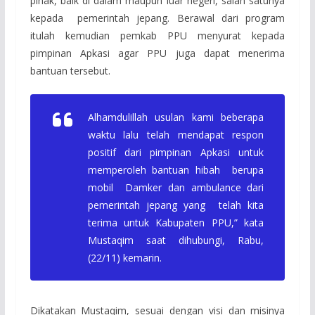
pihak, baik di dalam maupun luar negeri, salah satunya
kepada pemerintah jepang. Berawal dari program
itulah kemudian pemkab PPU menyurat kepada
pimpinan Apkasi agar PPU juga dapat menerima
bantuan tersebut.
Alhamdulillah usulan kami beberapa
waktu lalu telah mendapat respon
positif dari pimpinan Apkasi untuk
memperoleh bantuan hibah berupa
mobil Damker dan ambulance dari
pemerintah jepang yang telah kita
terima untuk Kabupaten PPU,” kata
Mustaqim saat dihubungi, Rabu,
(22/11) kemarin.
Dikatakan Mustaqim, sesuai dengan visi dan misinya