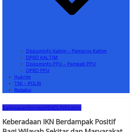
Diskominfo Kaltim – Pemprov Kaltim
DPRD KALTIM
Diskominfo PPU – Pemkab PPU
DPRD PPU
Hukrim
TNI – POLRI
Redaksi
Balikpapan
Borneo
HEADLINE
Kaltim
Keberadaan IKN Berdampak Positif
Bagi Wilayah Sekitar dan Masyarakat