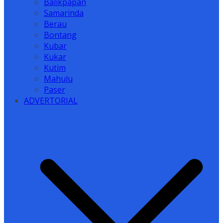
Balikpapan
Samarinda
Berau
Bontang
Kubar
Kukar
Kutim
Mahulu
Paser
ADVERTORIAL