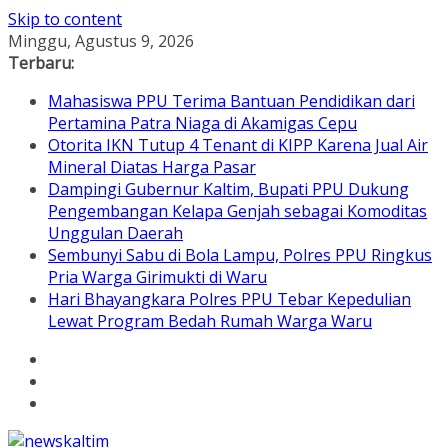
Skip to content
Minggu, Agustus 9, 2026
Terbaru:
Mahasiswa PPU Terima Bantuan Pendidikan dari
Pertamina Patra Niaga di Akamigas Cepu
Otorita IKN Tutup 4 Tenant di KIPP Karena Jual Air
Mineral Diatas Harga Pasar
Dampingi Gubernur Kaltim, Bupati PPU Dukung
Pengembangan Kelapa Genjah sebagai Komoditas
Unggulan Daerah
Sembunyi Sabu di Bola Lampu, Polres PPU Ringkus
Pria Warga Girimukti di Waru
Hari Bhayangkara Polres PPU Tebar Kepedulian
Lewat Program Bedah Rumah Warga Waru